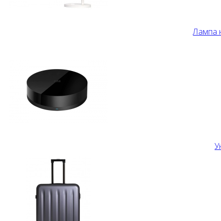
Лампа н
У