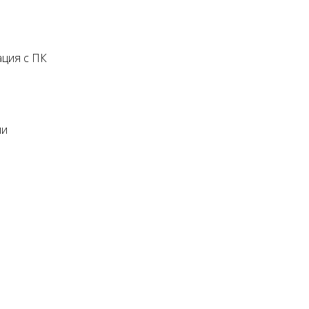
ация с ПК
ии