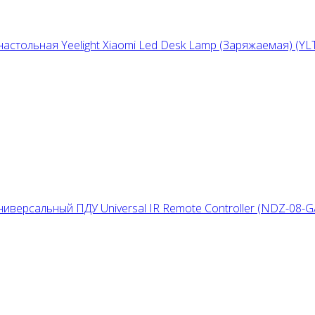
астольная Yeelight Xiaomi Led Desk Lamp (Заряжаемая) (Y
ниверсальный ПДУ Universal IR Remote Controller (NDZ-08-G