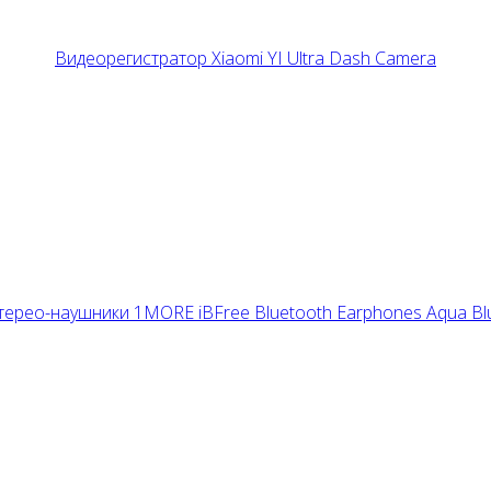
Видеорегистратор Xiaomi YI Ultra Dash Camera
терео-наушники 1MORE iBFree Bluetooth Earphones Aqua Bl